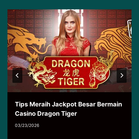
Tips Meraih Jackpot Besar Bermain
Casino Dragon Tiger
03/23/2026