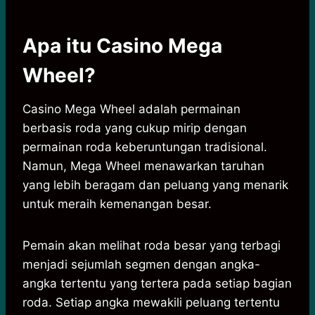
Apa itu Casino Mega
Wheel?
Casino Mega Wheel adalah permainan
berbasis roda yang cukup mirip dengan
permainan roda keberuntungan tradisional.
Namun, Mega Wheel menawarkan taruhan
yang lebih beragam dan peluang yang menarik
untuk meraih kemenangan besar.
Pemain akan melihat roda besar yang terbagi
menjadi sejumlah segmen dengan angka-
angka tertentu yang tertera pada setiap bagian
roda. Setiap angka mewakili peluang tertentu