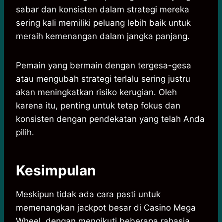
sabar dan konsisten dalam strategi mereka
sering kali memiliki peluang lebih baik untuk
meraih kemenangan dalam jangka panjang.
Pemain yang bermain dengan tergesa-gesa
atau mengubah strategi terlalu sering justru
akan meningkatkan risiko kerugian. Oleh
karena itu, penting untuk tetap fokus dan
konsisten dengan pendekatan yang telah Anda
pilih.
Kesimpulan
Meskipun tidak ada cara pasti untuk
memenangkan jackpot besar di Casino Mega
Wheel, dengan mengikuti beberapa rahasia