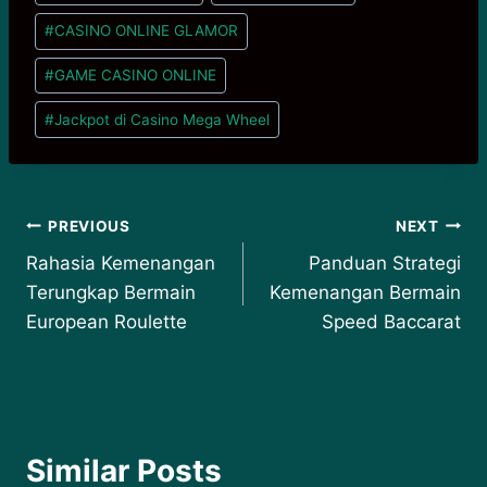
Tags:
#
CASINO ONLINE GLAMOR
#
GAME CASINO ONLINE
#
Jackpot di Casino Mega Wheel
Post
PREVIOUS
NEXT
Rahasia Kemenangan
Panduan Strategi
navigation
Terungkap Bermain
Kemenangan Bermain
European Roulette
Speed Baccarat
Similar Posts