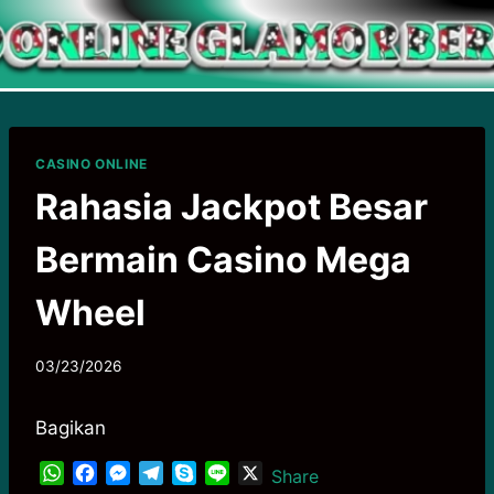
Skip
to
content
CASINO ONLINE
Rahasia Jackpot Besar
Bermain Casino Mega
Wheel
03/23/2026
Bagikan
W
F
M
T
S
L
X
Share