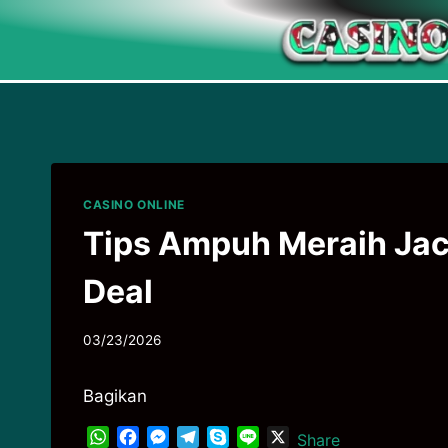
Skip
to
content
CASINO ONLINE
Tips Ampuh Meraih Jack
Deal
03/23/2026
Bagikan
W
F
M
T
S
L
X
Share