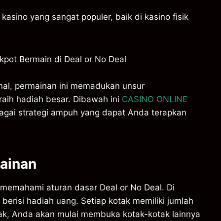
kasino yang sangat populer, baik di kasino fisik
enal, permainan ini memadukan unsur
aih hadiah besar. Dibawah ini
CASINO ONLINE
gai strategi ampuh yang dapat Anda terapkan
ainan
memahami aturan dasar Deal or No Deal. Di
berisi hadiah uang. Setiap kotak memiliki jumlah
ak, Anda akan mulai membuka kotak-kotak lainnya