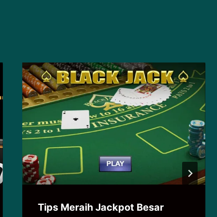
Tips Meraih Jackpot Besar