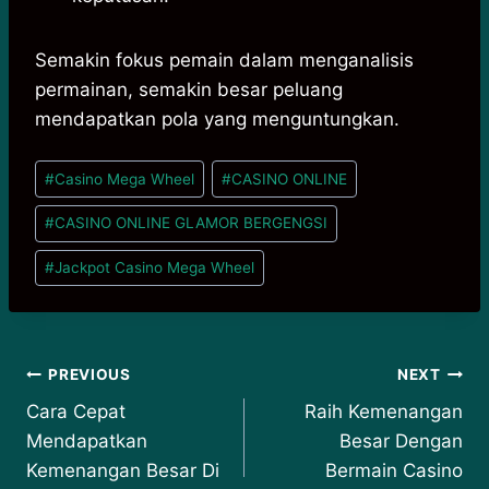
Semakin fokus pemain dalam menganalisis
permainan, semakin besar peluang
mendapatkan pola yang menguntungkan.
Post
#
Casino Mega Wheel
#
CASINO ONLINE
Tags:
#
CASINO ONLINE GLAMOR BERGENGSI
#
Jackpot Casino Mega Wheel
Post
PREVIOUS
NEXT
Cara Cepat
Raih Kemenangan
navigation
Mendapatkan
Besar Dengan
Kemenangan Besar Di
Bermain Casino