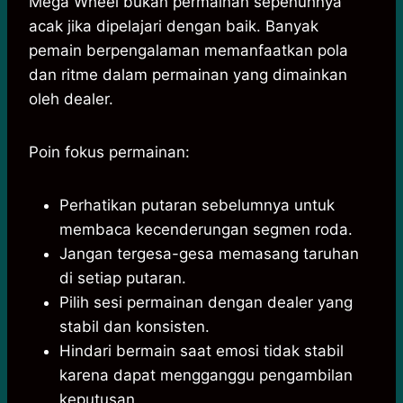
Mega Wheel bukan permainan sepenuhnya
acak jika dipelajari dengan baik. Banyak
pemain berpengalaman memanfaatkan pola
dan ritme dalam permainan yang dimainkan
oleh dealer.
Poin fokus permainan:
Perhatikan putaran sebelumnya untuk
membaca kecenderungan segmen roda.
Jangan tergesa-gesa memasang taruhan
di setiap putaran.
Pilih sesi permainan dengan dealer yang
stabil dan konsisten.
Hindari bermain saat emosi tidak stabil
karena dapat mengganggu pengambilan
keputusan.