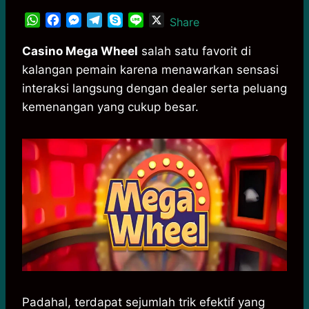
W
F
M
T
S
L
X
Share
h
a
e
e
k
i
a
c
s
l
y
n
Casino Mega Wheel
salah satu favorit di
t
e
s
e
p
e
kalangan pemain karena menawarkan sensasi
s
b
e
g
e
interaksi langsung dengan dealer serta peluang
A
o
n
r
kemenangan yang cukup besar.
p
o
g
a
p
k
e
m
r
Padahal, terdapat sejumlah trik efektif yang