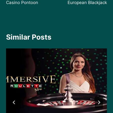
Casino Pontoon
European Blackjack
Similar Posts