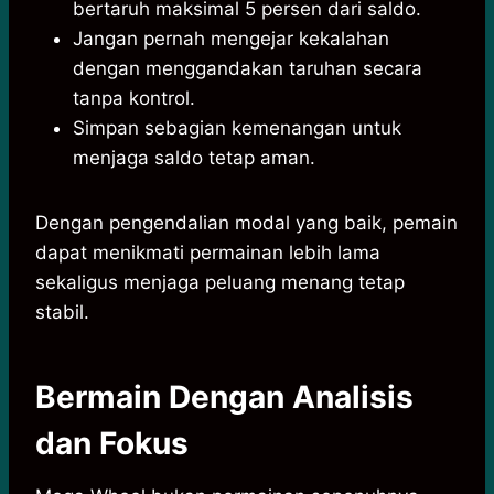
bertaruh maksimal 5 persen dari saldo.
Jangan pernah mengejar kekalahan
dengan menggandakan taruhan secara
tanpa kontrol.
Simpan sebagian kemenangan untuk
menjaga saldo tetap aman.
Dengan pengendalian modal yang baik, pemain
dapat menikmati permainan lebih lama
sekaligus menjaga peluang menang tetap
stabil.
Bermain Dengan Analisis
dan Fokus