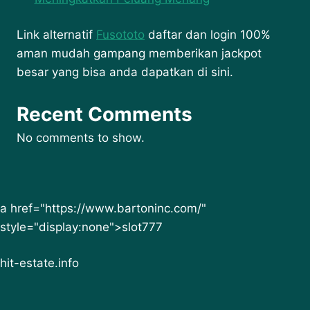
Link alternatif
Fusototo
daftar dan login 100%
aman mudah gampang memberikan jackpot
besar yang bisa anda dapatkan di sini.
Recent Comments
No comments to show.
a href="https://www.bartoninc.com/"
style="display:none">slot777
hit-estate.info