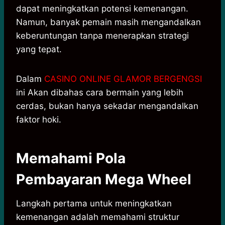
dapat meningkatkan potensi kemenangan.
Namun, banyak pemain masih mengandalkan
keberuntungan tanpa menerapkan strategi
yang tepat.
Dalam
CASINO ONLINE GLAMOR BERGENGSI
ini Akan dibahas cara bermain yang lebih
cerdas, bukan hanya sekadar mengandalkan
faktor hoki.
Memahami Pola
Pembayaran Mega Wheel
Langkah pertama untuk meningkatkan
kemenangan adalah memahami struktur