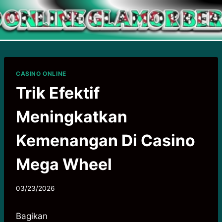
Skip
to
content
CASINO ONLINE
Trik Efektif
Meningkatkan
Kemenangan Di Casino
Mega Wheel
03/23/2026
Bagikan