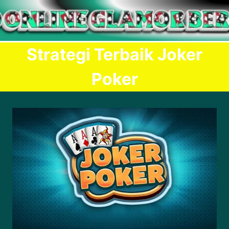
Skip
to
content
Strategi Terbaik Joker
Poker