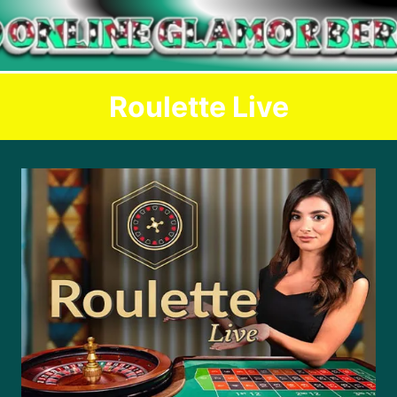
Skip
to
content
Roulette Live