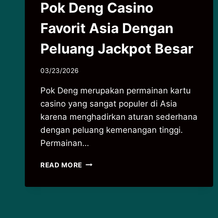
Pok Deng Casino
Favorit Asia Dengan
Peluang Jackpot Besar
03/23/2026
Pok Deng merupakan permainan kartu
casino yang sangat populer di Asia
karena menghadirkan aturan sederhana
dengan peluang kemenangan tinggi.
Permainan…
POK
READ MORE
DENG
CASINO
FAVORIT
ASIA
DENGAN