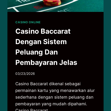
CASINO ONLINE
Casino Baccarat
Dengan Sistem
Peluang Dan
Pembayaran Jelas
03/23/2026
Casino Baccarat dikenal sebagai
permainan kartu yang menawarkan alur
sederhana dengan sistem peluang dan
pembayaran yang mudah dipahami.
Casino Baccarat…