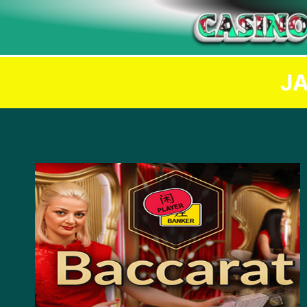
Skip
to
content
JA