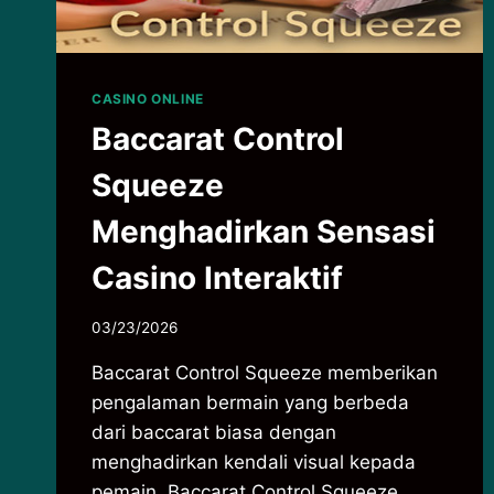
CASINO ONLINE
Baccarat Control
Squeeze
Menghadirkan Sensasi
Casino Interaktif
03/23/2026
Baccarat Control Squeeze memberikan
pengalaman bermain yang berbeda
dari baccarat biasa dengan
menghadirkan kendali visual kepada
pemain. Baccarat Control Squeeze…