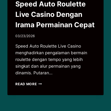
Speed Auto Roulette
Live Casino Dengan
Irama Permainan Cepat
03/23/2026
Speed Auto Roulette Live Casino
menghadirkan pengalaman bermain
roulette dengan tempo yang lebih
singkat dan alur permainan yang
dinamis. Putaran…
SPEED
READ MORE
AUTO
ROULETTE
LIVE
CASINO
DENGAN