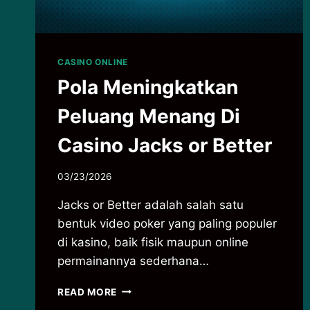
CASINO ONLINE
Pola Meningkatkan
Peluang Menang Di
Casino Jacks or Better
03/23/2026
Jacks or Better adalah salah satu
bentuk video poker yang paling populer
di kasino, baik fisik maupun online
permainannya sederhana…
POLA
READ MORE
MENINGKATKAN