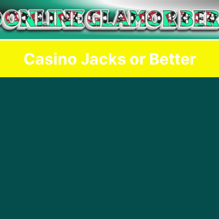
Casino Jacks or Better