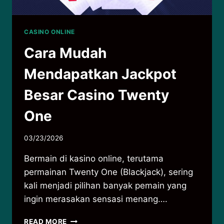
CASINO ONLINE
Cara Mudah
Mendapatkan Jackpot
Besar Casino Twenty
One
03/23/2026
Bermain di kasino online, terutama
permainan Twenty One (Blackjack), sering
kali menjadi pilihan banyak pemain yang
ingin merasakan sensasi menang….
CARA
READ MORE