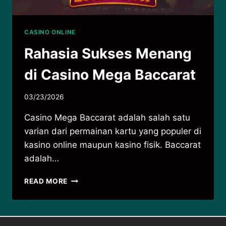
CASINO ONLINE
Rahasia Sukses Menang
di Casino Mega Baccarat
03/23/2026
Casino Mega Baccarat adalah salah satu
varian dari permainan kartu yang populer di
kasino online maupun kasino fisik. Baccarat
adalah…
RAHASIA
READ MORE
SUKSES
MENANG
DI
CASINO