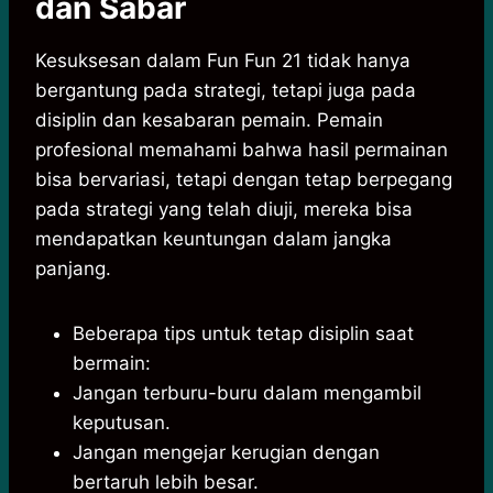
dan Sabar
Kesuksesan dalam Fun Fun 21 tidak hanya
bergantung pada strategi, tetapi juga pada
disiplin dan kesabaran pemain. Pemain
profesional memahami bahwa hasil permainan
bisa bervariasi, tetapi dengan tetap berpegang
pada strategi yang telah diuji, mereka bisa
mendapatkan keuntungan dalam jangka
panjang.
Beberapa tips untuk tetap disiplin saat
bermain:
Jangan terburu-buru dalam mengambil
keputusan.
Jangan mengejar kerugian dengan
bertaruh lebih besar.