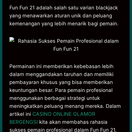
h
a
e
e
k
i
a
c
s
l
y
n
Fun Fun 21 adalah salah satu varian blackjack
t
e
s
e
p
e
yang menawarkan aturan unik dan peluang
s
b
e
g
e
kemenangan yang lebih menarik bagi pemain.
A
o
n
r
p
o
g
a
p
k
e
m
r
Permainan ini memberikan kebebasan lebih
dalam menggandakan taruhan dan memiliki
pembayaran khusus yang bisa memberikan
keuntungan besar. Para pemain profesional
menggunakan berbagai strategi untuk
meningkatkan peluang menang mereka. Dalam
artikel ini
CASINO ONLINE GLAMOR
BERGENGSI
kita akan membahas rahasia
sukses pemain profesional dalam Fun Fun 21.