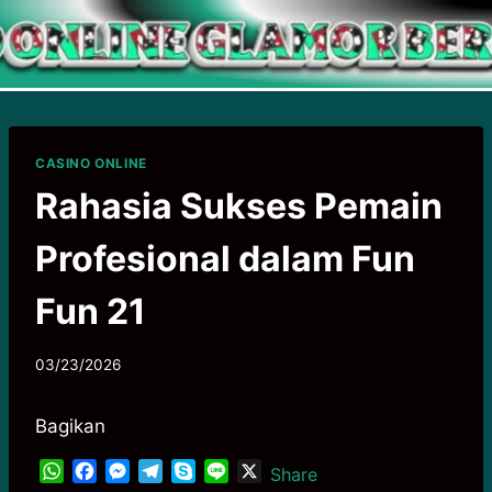
Skip
to
content
CASINO ONLINE
Rahasia Sukses Pemain
Profesional dalam Fun
Fun 21
03/23/2026
Bagikan
W
F
M
T
S
L
X
Share