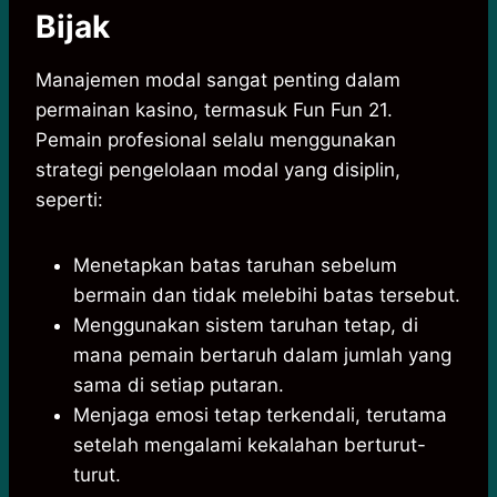
Bijak
Manajemen modal sangat penting dalam
permainan kasino, termasuk Fun Fun 21.
Pemain profesional selalu menggunakan
strategi pengelolaan modal yang disiplin,
seperti:
Menetapkan batas taruhan sebelum
bermain dan tidak melebihi batas tersebut.
Menggunakan sistem taruhan tetap, di
mana pemain bertaruh dalam jumlah yang
sama di setiap putaran.
Menjaga emosi tetap terkendali, terutama
setelah mengalami kekalahan berturut-
turut.