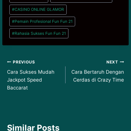
Tags:
#
CASINO ONLINE GLAMOR
#
Pemain Profesional Fun Fun 21
#
Rahasia Sukses Fun Fun 21
Post
PREVIOUS
NEXT
Cara Sukses Mudah
Cara Bertaruh Dengan
navigation
Jackpot Speed
Cerdas di Crazy Time
Baccarat
Similar Posts