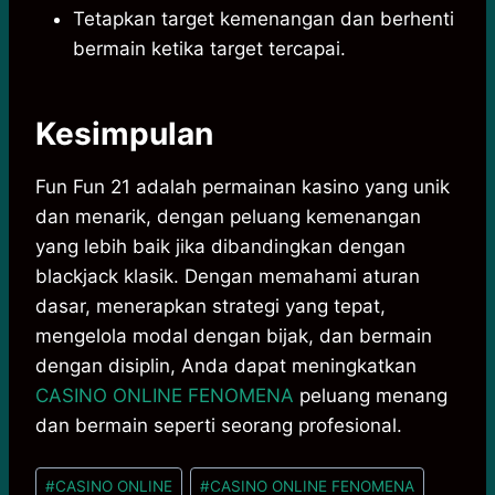
Tetapkan target kemenangan dan berhenti
bermain ketika target tercapai.
Kesimpulan
Fun Fun 21 adalah permainan kasino yang unik
dan menarik, dengan peluang kemenangan
yang lebih baik jika dibandingkan dengan
blackjack klasik. Dengan memahami aturan
dasar, menerapkan strategi yang tepat,
mengelola modal dengan bijak, dan bermain
dengan disiplin, Anda dapat meningkatkan
CASINO ONLINE FENOMENA
peluang menang
dan bermain seperti seorang profesional.
Post
#
CASINO ONLINE
#
CASINO ONLINE FENOMENA