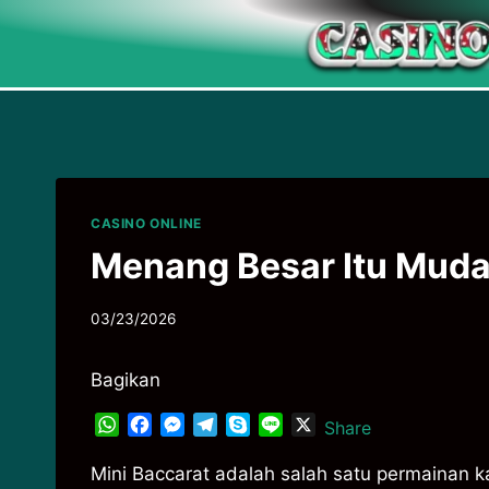
Skip
to
content
CASINO ONLINE
Menang Besar Itu Muda
03/23/2026
Bagikan
W
F
M
T
S
L
X
Share
h
a
e
e
k
i
a
c
s
l
y
n
Mini Baccarat adalah salah satu permainan k