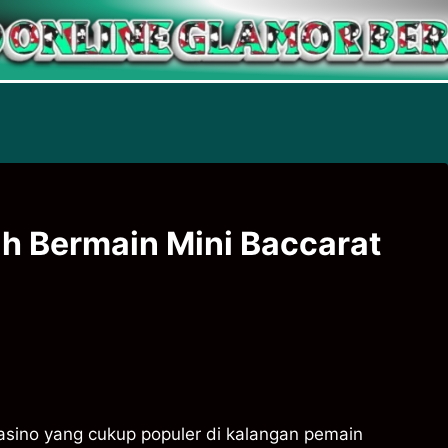
h Bermain Mini Baccarat
asino yang cukup populer di kalangan pemain