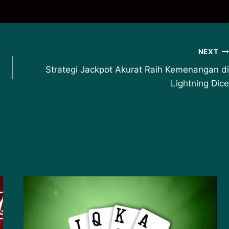
NEXT
Strategi Jackpot Akurat Raih Kemenangan di
Lightning Dice