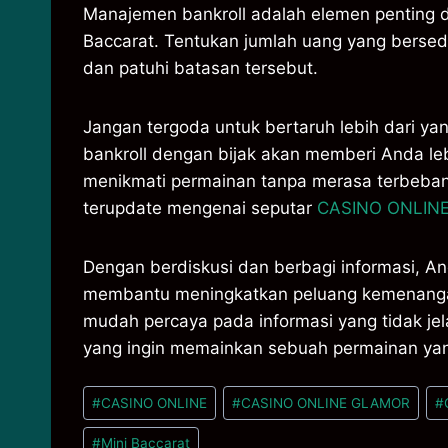
Manajemen bankroll adalah elemen penting d
Baccarat. Tentukan jumlah uang yang berse
dan patuhi batasan tersebut.
Jangan tergoda untuk bertaruh lebih dari y
bankroll dengan bijak akan memberi Anda le
menikmati permainan tanpa merasa terbebani 
terupdate mengenai seputar
CASINO ONLIN
Dengan berdiskusi dan berbagi informasi, A
membantu meningkatkan peluang kemenangan
mudah percaya pada informasi yang tidak jel
yang ingin memainkan sebuah permainan y
Post
#
CASINO ONLINE
#
CASINO ONLINE GLAMOR
#
Tags:
#
Mini Baccarat