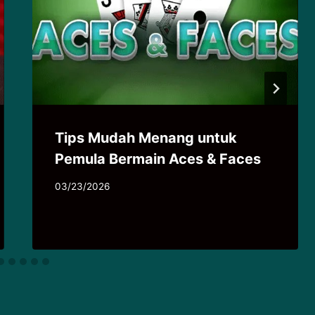
Tips Mudah Menang untuk
Pemula Bermain Aces & Faces
03/23/2026